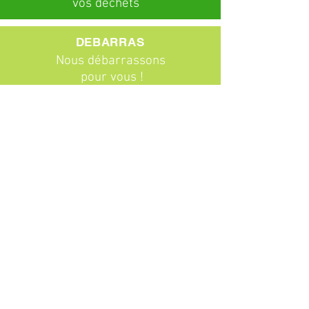
vos déchets
DEBARRAS
Nous débarrassons
pour vous !
ABONNEMENTS
Particuliers
Entreprises
BROCANTE
Venez chiner !