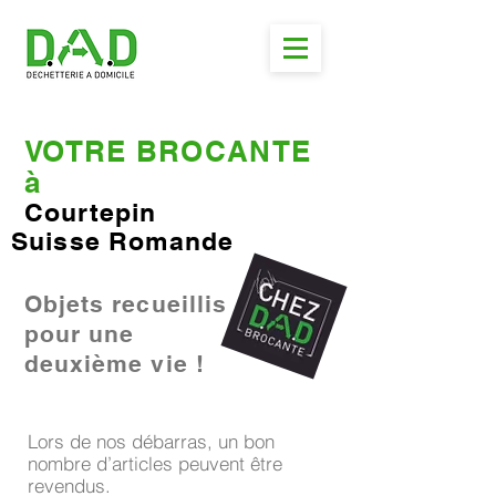
VOTRE BROCANTE
à
Courtepin
Suisse Romande
Objets recueillis
pour une
deuxième vie !
Lors de nos débarras, un bon
nombre d’articles peuvent être
revendus.