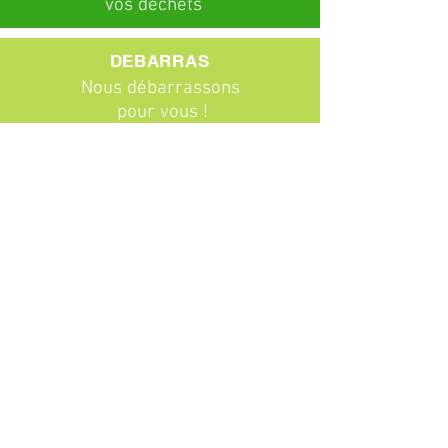
vos déchets
DEBARRAS
Nous débarrassons
pour vous !
ABONNEMENTS
Particuliers
Entreprises
BROCANTE
Venez chiner !