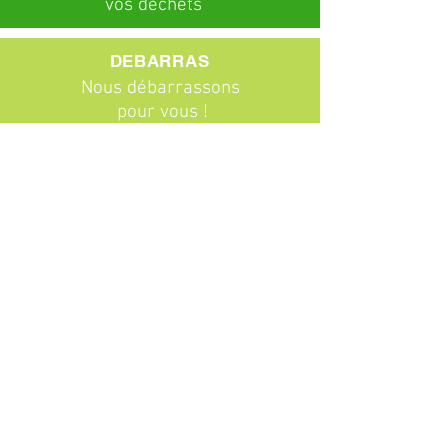
vos déchets
DEBARRAS
Nous débarrassons
pour vous !
ABONNEMENTS
Particuliers
Entreprises
BROCANTE
Venez chiner !