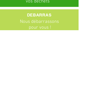
vos déchets
DEBARRAS
Nous débarrassons
pour vous !
ABONNEMENTS
Particuliers
Entreprises
BROCANTE
Venez chiner !