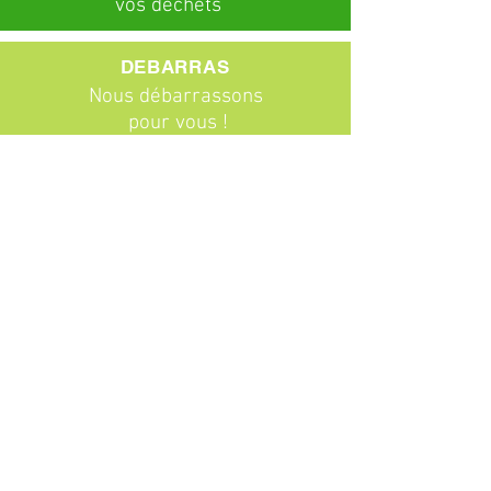
vos déchets
DEBARRAS
Nous débarrassons
pour vous !
ABONNEMENTS
Particuliers
Entreprises
BROCANTE
Venez chiner !