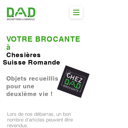
VOTRE BROCANTE
à
Chesières
Suisse Romande
Objets recueillis
pour une
deuxième vie !
Lors de nos débarras, un bon
nombre d’articles peuvent être
revendus.