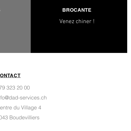
S
BROCANTE
Venez chiner !
ONTACT
79 323 20 00
nfo@dad-services.ch
entre du Village 4
043 Boudevilliers