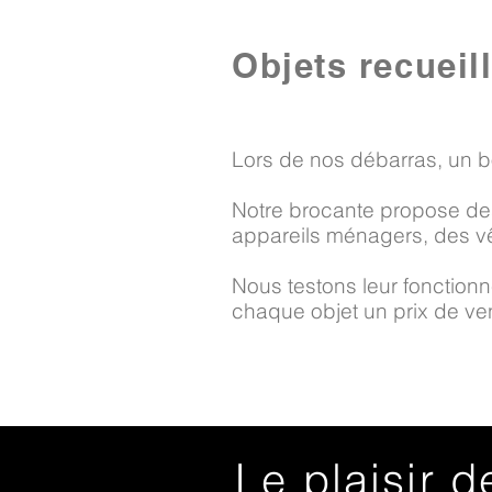
Objets recueil
Lors de nos débarras, un b
Notre brocante propose des
appareils ménagers, des vê
Nous testons leur fonctionne
chaque objet un prix de vent
Le plaisir d