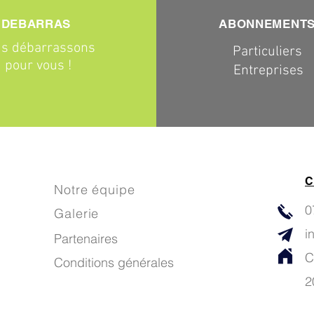
DEBARRAS
ABONNEMENT
s débarrassons
Particuliers
pour vous !
Entreprises
C
Notre équipe
0
Galerie
i
Partenaires
C
Conditions générales
2