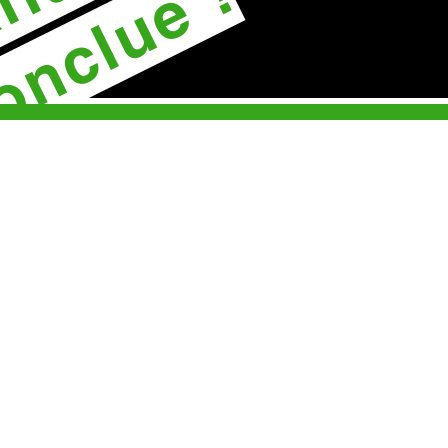
onclue !