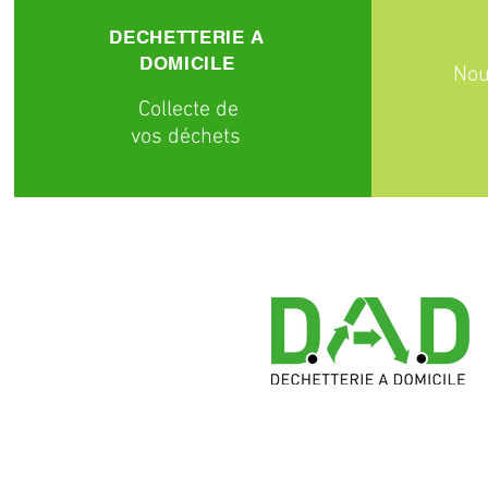
DECHETTERIE A
DOMICILE
Nou
C
ollecte
de
vos déchets