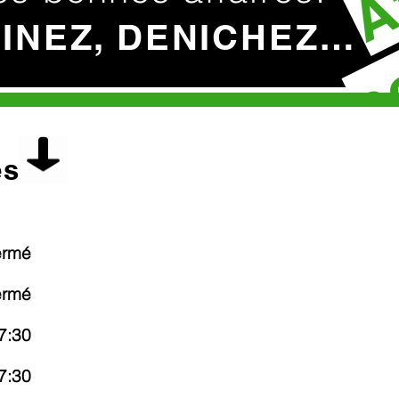
c
HINEZ, DENICHEZ…
es
ermé
ermé
7:30
7:30