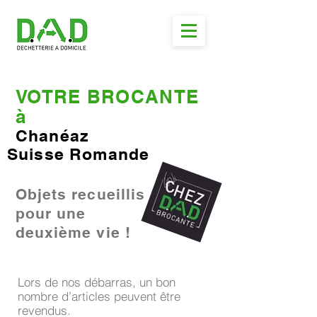
VOTRE BROCANTE
à
Chanéaz
Suisse Romande
Objets recueillis
pour une
deuxième vie !
Lors de nos débarras, un bon
nombre d’articles peuvent être
revendus.