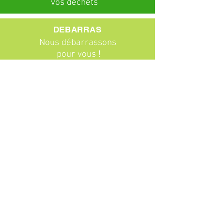
vos déchets
DEBARRAS
Nous débarrassons
pour vous !
ABONNEMENTS
Particuliers
Entreprises
BROCANTE
Venez chiner !