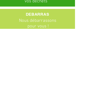
vos déchets
DEBARRAS
Nous débarrassons
pour vous !
ABONNEMENTS
Particuliers
Entreprises
BROCANTE
Venez chiner !