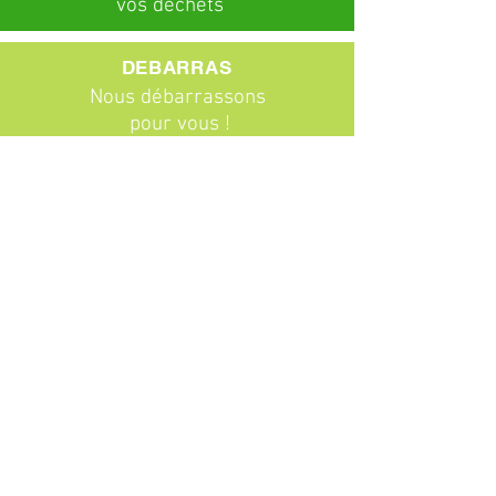
vos déchets
DEBARRAS
Nous débarrassons
pour vous !
ABONNEMENTS
Particuliers
Entreprises
BROCANTE
Venez chiner !