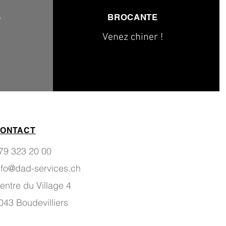
S
BROCANTE
Venez chiner !
ONTACT
79 323 20 00
nfo@dad-services.ch
entre du Village 4
043 Boudevilliers