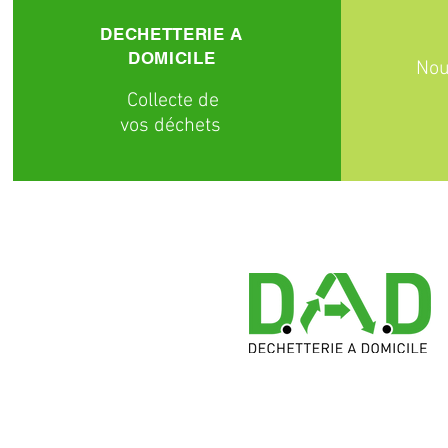
DECHETTERIE A
DOMICILE
Nou
C
ollecte
de
vos déchets