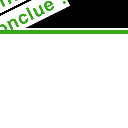
onclue !