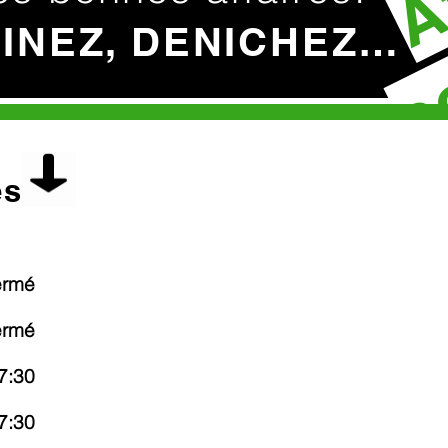
c
HINEZ, DENICHEZ…
es
ermé
ermé
7:30
7:30