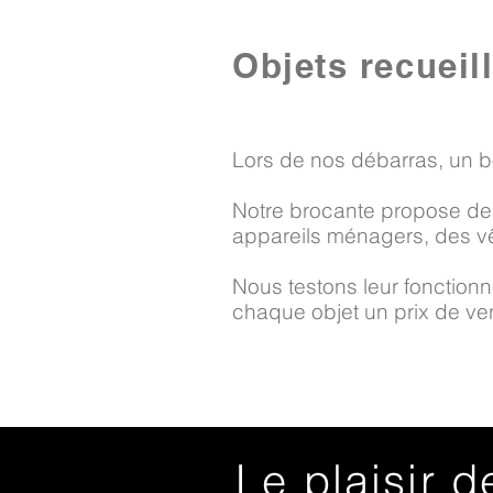
Objets recueil
Lors de nos débarras, un b
Notre brocante propose des
appareils ménagers, des vê
Nous testons leur fonctionne
chaque objet un prix de vent
Le plaisir d