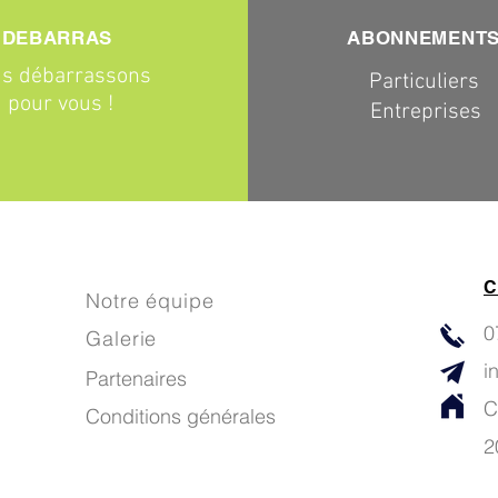
DEBARRAS
ABONNEMENT
s débarrassons
Particuliers
pour vous !
Entreprises
C
Notre équipe
0
Galerie
i
Partenaires
C
Conditions générales
2