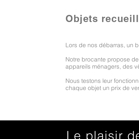
Objets recueil
Lors de nos débarras, un b
Notre brocante propose des
appareils ménagers, des vê
Nous testons leur fonctionne
chaque objet un prix de vent
Le plaisir d