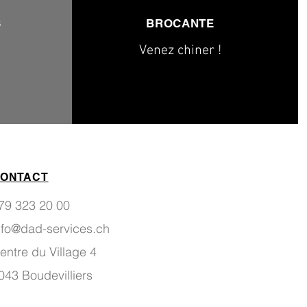
S
BROCANTE
Venez chiner !
ONTACT
79 323 20 00
nfo@dad-services.ch
entre du Village 4
043 Boudevilliers