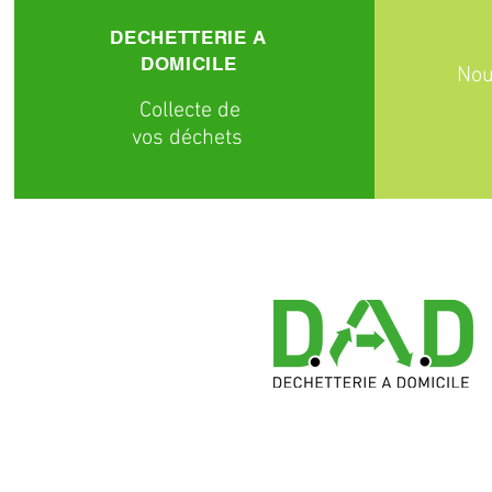
DECHETTERIE A
DOMICILE
Nou
C
ollecte
de
vos déchets