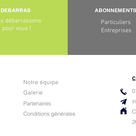
DEBARRAS
ABONNEMENT
s débarrassons
Particuliers
pour vous !
Entreprises
C
Notre équipe
0
Galerie
i
Partenaires
C
Conditions générales
2