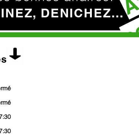
c
HINEZ, DENICHEZ…
es
ermé
ermé
7:30
7:30