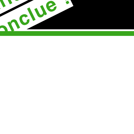
onclue !