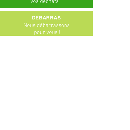
vos déchets
DEBARRAS
Nous débarrassons
pour vous !
ABONNEMENTS
Particuliers
Entreprises
BROCANTE
Venez chiner !