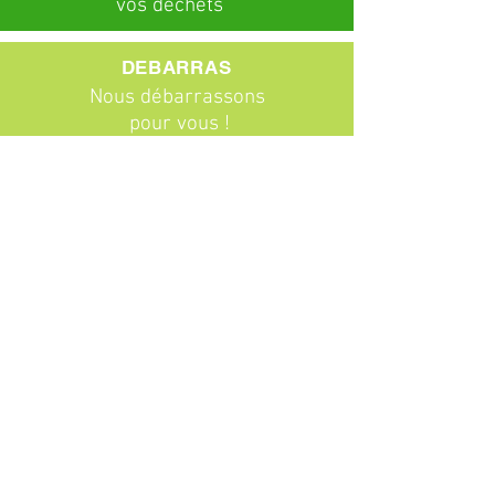
vos déchets
DEBARRAS
Nous débarrassons
pour vous !
ABONNEMENTS
Particuliers
Entreprises
BROCANTE
Venez chiner !