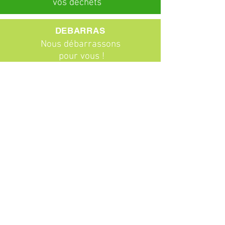
vos déchets
DEBARRAS
Nous débarrassons
pour vous !
ABONNEMENTS
Particuliers
Entreprises
BROCANTE
Venez chiner !