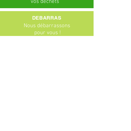
vos déchets
DEBARRAS
Nous débarrassons
pour vous !
ABONNEMENTS
Particuliers
Entreprises
BROCANTE
Venez chiner !