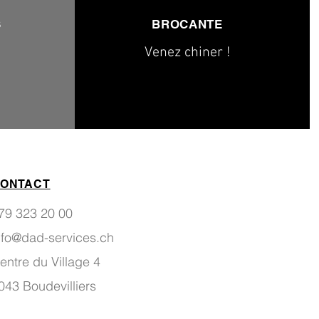
S
BROCANTE
Venez chiner !
ONTACT
79 323 20 00
nfo@dad-services.ch
entre du Village 4
043 Boudevilliers