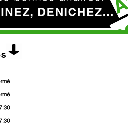
c
HINEZ, DENICHEZ…
es
ermé
ermé
7:30
7:30