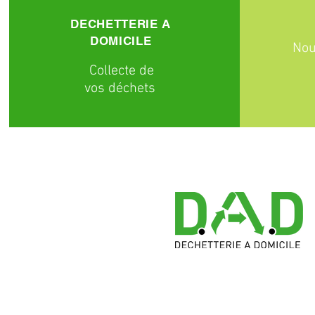
DECHETTERIE A
DOMICILE
Nou
C
ollecte
de
vos déchets