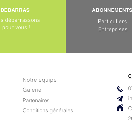
DEBARRAS
ABONNEMENT
s débarrassons
Particuliers
pour vous !
Entreprises
C
Notre équipe
0
Galerie
i
Partenaires
C
Conditions générales
2