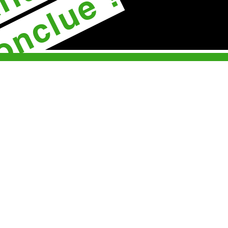
onclue !