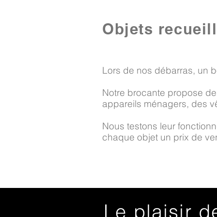
Objets recueil
Lors de nos débarras, un b
Notre brocante propose des
appareils ménagers, des vê
Nous testons leur fonctionne
chaque objet un prix de vent
Le plaisir d