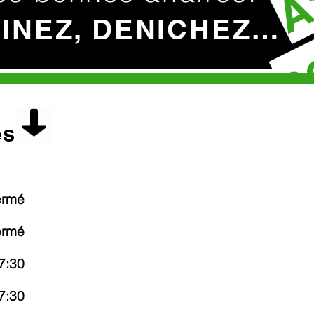
c
HINEZ, DENICHEZ…
es
ermé
ermé
7:30
7:30