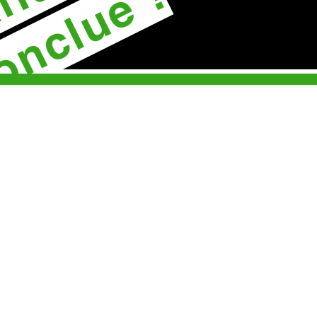
onclue !