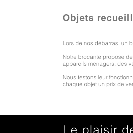
Objets recueil
Lors de nos débarras, un b
Notre brocante propose des
appareils ménagers, des vê
Nous testons leur fonctionne
chaque objet un prix de vent
Le plaisir d