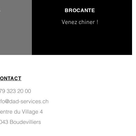
S
BROCANTE
Venez chiner !
ONTACT
79 323 20 00
nfo@dad-services.ch
entre du Village 4
043 Boudevilliers