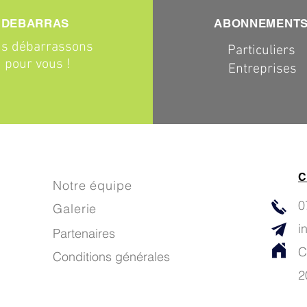
DEBARRAS
ABONNEMENT
s débarrassons
Particuliers
pour vous !
Entreprises
C
Notre équipe
0
Galerie
i
Partenaires
C
Conditions générales
2