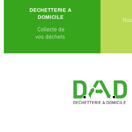
DECHETTERIE A
DOMICILE
Nou
C
ollecte
de
vos déchets