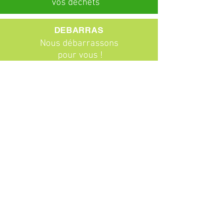
vos déchets
DEBARRAS
Nous débarrassons
pour vous !
ABONNEMENTS
Particuliers
Entreprises
BROCANTE
Venez chiner !