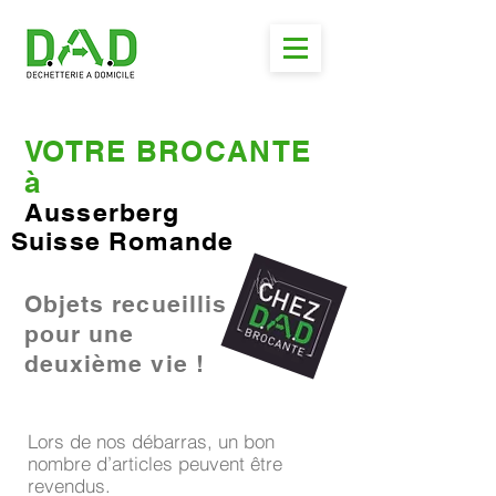
VOTRE BROCANTE
à
Ausserberg
Suisse Romande
Objets recueillis
pour une
deuxième vie !
Lors de nos débarras, un bon
nombre d’articles peuvent être
revendus.