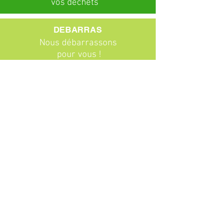
vos déchets
DEBARRAS
Nous débarrassons
pour vous !
ABONNEMENTS
Particuliers
Entreprises
BROCANTE
Venez chiner !