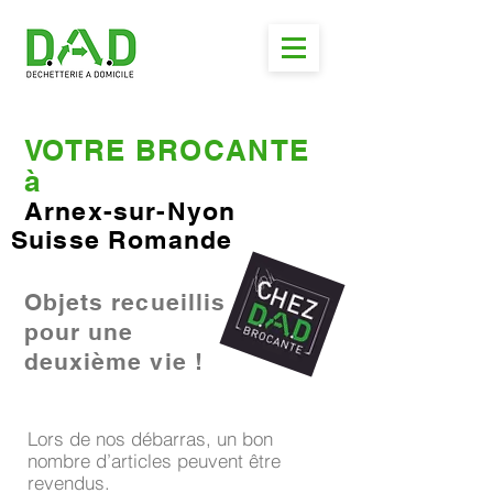
VOTRE BROCANTE
à
Arnex-sur-Nyon
Suisse Romande
Objets recueillis
pour une
deuxième vie !
Lors de nos débarras, un bon
nombre d’articles peuvent être
revendus.