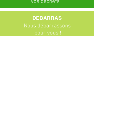
vos déchets
DEBARRAS
Nous débarrassons
pour vous !
ABONNEMENTS
Particuliers
Entreprises
BROCANTE
Venez chiner !