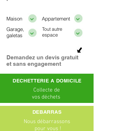
Maison
Appartement
Garage,
Tout autre
espace
galetas
Demandez un devis gratuit
et sans engagement
DECHETTERIE A DOMICILE
C
ollecte
de
vos déchets
DEBARRAS
Nous débarrassons
pour vous !