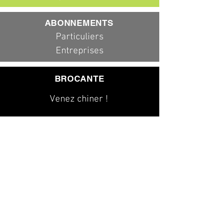
ABONNEMENTS
Particuliers
Entreprises
BROCANTE
Venez chiner !
079 323 20 00
info@dad-services.ch