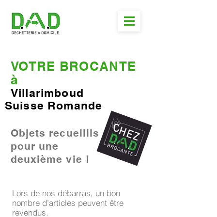
VOTRE BROCANTE
à
Villarimboud
Suisse Romande
Objets recueillis
pour une
deuxième vie !
Lors de nos débarras, un bon
nombre d’articles peuvent être
revendus.