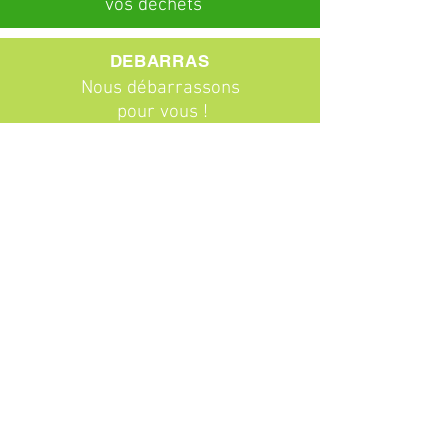
vos déchets
DEBARRAS
Nous débarrassons
pour vous !
ABONNEMENTS
Particuliers
Entreprises
BROCANTE
Venez chiner !