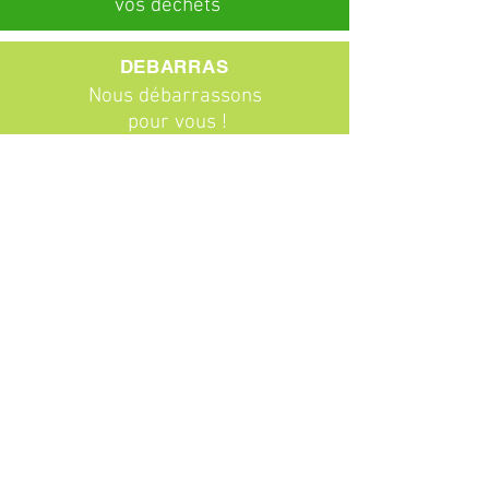
vos déchets
DEBARRAS
Nous débarrassons
pour vous !
ABONNEMENTS
Particuliers
Entreprises
BROCANTE
Venez chiner !