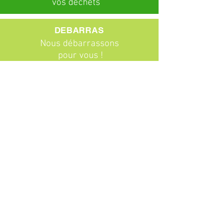
vos déchets
DEBARRAS
Nous débarrassons
pour vous !
ABONNEMENTS
Particuliers
Entreprises
BROCANTE
Venez chiner !