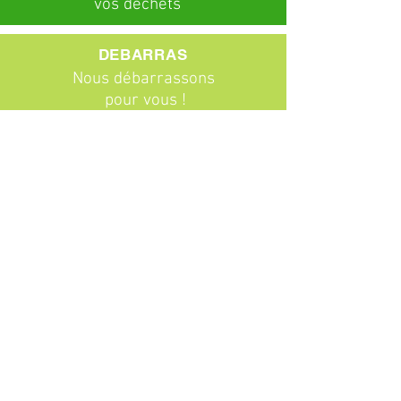
vos déchets
DEBARRAS
Nous débarrassons
pour vous !
ABONNEMENTS
Particuliers
Entreprises
BROCANTE
Venez chiner !