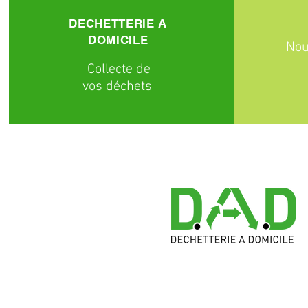
DECHETTERIE A
DOMICILE
Nou
C
ollecte
de
vos déchets