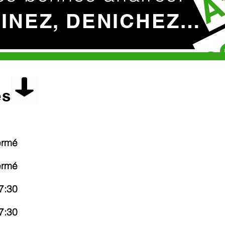
c
HINEZ, DENICHEZ…
es
ermé
ermé
7:30
7:30