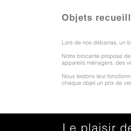
Objets recueil
Lors de nos débarras, un b
Notre brocante propose des
appareils ménagers, des vê
Nous testons leur fonctionne
chaque objet un prix de vent
Le plaisir d