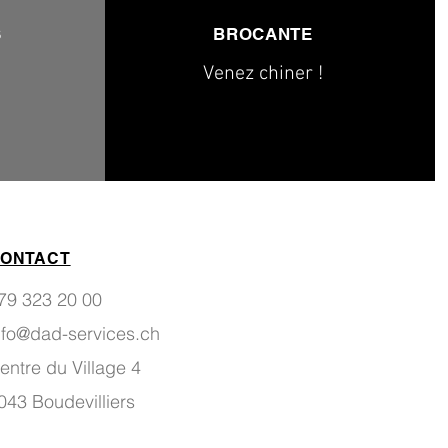
S
BROCANTE
Venez chiner !
ONTACT
79 323 20 00
nfo@dad-services.ch
entre du Village 4
043 Boudevilliers