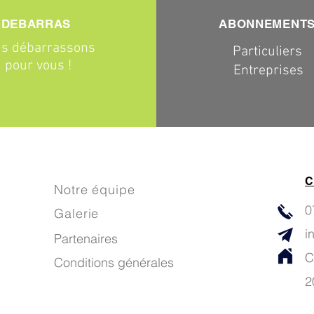
DEBARRAS
ABONNEMENT
s débarrassons
Particuliers
pour vous !
Entreprises
C
Notre équipe
0
Galerie
i
Partenaires
C
Conditions générales
2