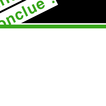
onclue !