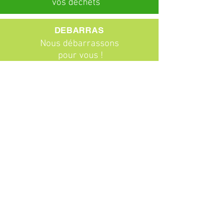
vos déchets
DEBARRAS
Nous débarrassons
pour vous !
ABONNEMENTS
Particuliers
Entreprises
BROCANTE
Venez chiner !