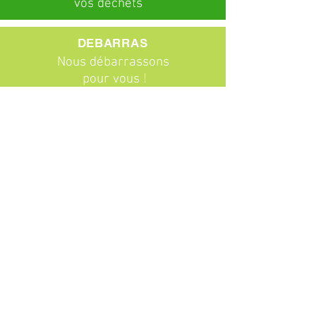
vos déchets
DEBARRAS
Nous débarrassons
pour vous !
ABONNEMENTS
Particuliers
Entreprises
BROCANTE
Venez chiner !